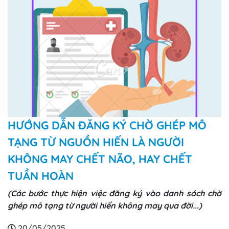
HƯỚNG DẪN ĐĂNG KÝ CHỜ GHÉP MÔ
TẠNG TỪ NGUỒN HIẾN LÀ NGƯỜI
KHÔNG MAY CHẾT NÃO, HAY CHẾT
TUẦN HOÀN
(Các bước thực hiện việc đăng ký vào danh sách chờ
ghép mô tạng từ người hiến không may qua đời...)
20/05/2025